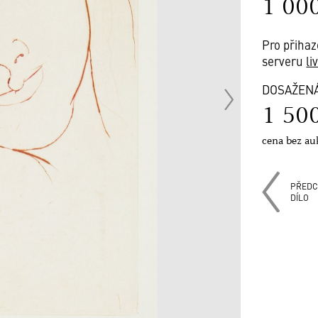
1 00
Pro přihaz
serveru
li
DOSAŽEN
1 50
cena bez au
PŘEDC
DÍLO