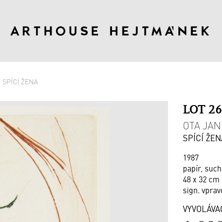
SPÍCÍ ŽENA
LOT 2
OTA JANE
SPÍCÍ ŽEN
1987
papír, such
48 x 32 cm 
sign. vprav
VYVOLÁVA