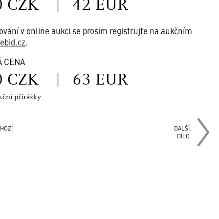
0 CZK
|
42 EUR
ování v online aukci se prosím registrujte na aukčním
vebid.cz
.
Á CENA
0 CZK
|
63 EUR
kční přirážky
HOZÍ
DALŠÍ
DÍLO