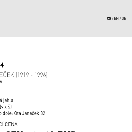
CS
EN
DE
64
ČEK (1919 - 1996)
A
á jehla
(v x š)
o dole: Ota Janeček 82
CÍ CENA