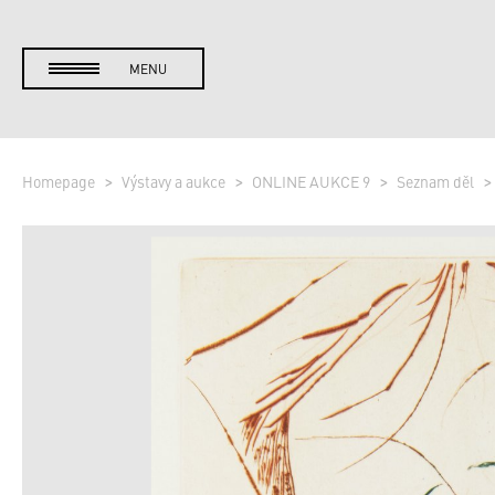
MENU
Homepage
Výstavy a aukce
ONLINE AUKCE 9
Seznam děl