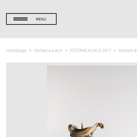
MENU
Homepage
Výstavy a aukce
VEČERNÍ AUKCE 2017
Seznam d