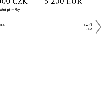
000 CZK
|
5 200 EUR
kční přirážky
HOZÍ
DALŠÍ
DÍLO