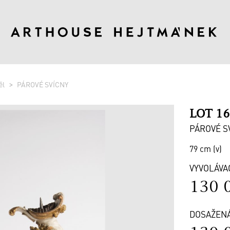
ěl
PÁROVÉ SVÍCNY
LOT 1
PÁROVÉ S
79 cm (v)
VYVOLÁVA
130 
DOSAŽEN