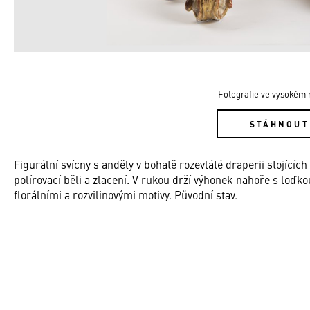
Fotografie ve vysokém r
STÁHNOUT
Figurální svícny s anděly v bohatě rozevláté draperii stojíci
polírovací běli a zlacení. V rukou drží výhonek nahoře s loď
florálními a rozvilinovými motivy. Původní stav.