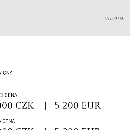
CS
EN
DE
6
VÍCNY
CÍ CENA
000 CZK
|
5 200 EUR
Á CENA