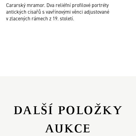
Cararský mramor. Dva reliéfní proﬁlové portréty
antických císařů s vavřínovými věnci adjustované
v zlacených rámech z 19. století.
DALŠÍ POLOŽKY
AUKCE