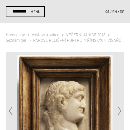
CS
MENU
EN
DE
Homepage
Výstavy a aukce
VEČERNÍ AUKCE 2018
Seznam děl
PÁROVÉ RELIÉFNÍ PORTRÉTY ŘÍMSKÝCH CÍSAŘŮ