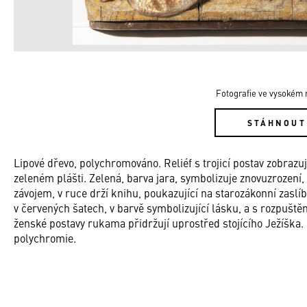
Fotografie ve vysokém r
STÁHNOUT
Lipové dřevo, polychromováno. Reliéf s trojicí postav zobrazu
zeleném plášti. Zelená, barva jara, symbolizuje znovuzrození
závojem, v ruce drží knihu, poukazující na starozákonní zaslí
v červených šatech, v barvě symbolizující lásku, a s rozpušt
ženské postavy rukama přidržují uprostřed stojícího Ježíška.
polychromie.