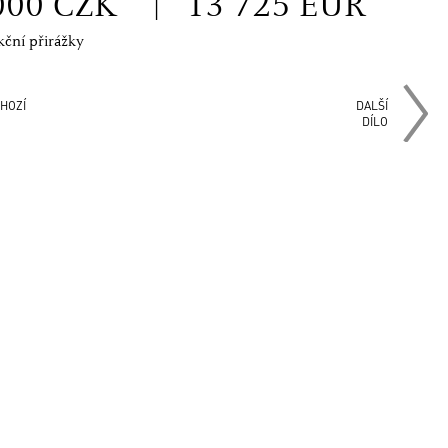
000 CZK
|
13 725 EUR
kční přirážky
HOZÍ
DALŠÍ
DÍLO