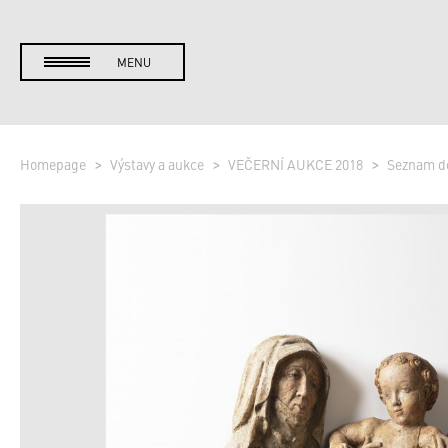
MENU
Homepage
Výstavy a aukce
VEČERNÍ AUKCE 2018
Seznam d