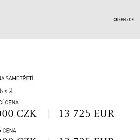
CS
EN
DE
6
NA SAMOTŘETÍ
(v x š)
CÍ CENA
000 CZK
|
13 725 EUR
Á CENA