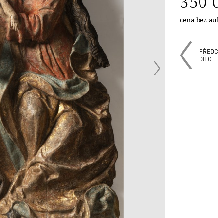
350 
cena bez au
PŘEDC
DÍLO