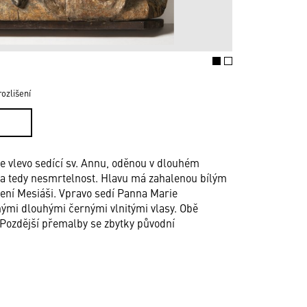
ozlišení
je vlevo sedící sv. Annu, oděnou v dlouhém
, a tedy nesmrtelnost. Hlavu má zahalenou bílým
bení Mesiáši. Vpravo sedí Panna Marie
ěnými dlouhými černými vlnitými vlasy. Obě
 Pozdější přemalby se zbytky původní