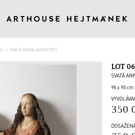
ěl
SVATÁ ANNA SAMOTŘETÍ
LOT 0
SVATÁ AN
98 x 90 cm 
VYVOLÁVA
350 
DOSAŽEN