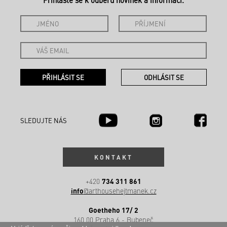
SLEDUJTE NÁS
KONTAKT
734 311 861
+420
info
@arthousehejtmanek.cz
Goetheho 17/ 2
160 00 Praha 6 - Bubeneč