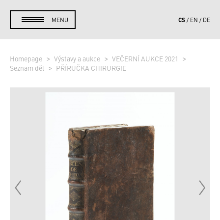
CS
MENU
EN
DE
Homepage
Výstavy a aukce
VEČERNÍ AUKCE 2021
Seznam děl
PŘÍRUČKA CHIRURGIE