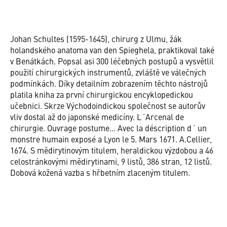
Johan Schultes (1595-1645), chirurg z Ulmu, žák
holandského anatoma van den Spieghela, praktikoval také
v Benátkách. Popsal asi 300 léčebných postupů a vysvětlil
použití chirurgických instrumentů, zvláště ve válečných
podmínkách. Díky detailním zobrazením těchto nástrojů
platila kniha za první chirurgickou encyklopedickou
učebnici. Skrze Východoindickou společnost se autorův
vliv dostal až do japonské medicíny. L´Arcenal de
chirurgie. Ouvrage postume... Avec la déscription d´ un
monstre humain exposé a Lyon le 5. Mars 1671. A.Cellier,
1674. S mědirytinovým titulem, heraldickou výzdobou a 46
celostránkovými mědirytinami, 9 listů, 386 stran, 12 listů.
Dobová kožená vazba s hřbetním zlaceným titulem.