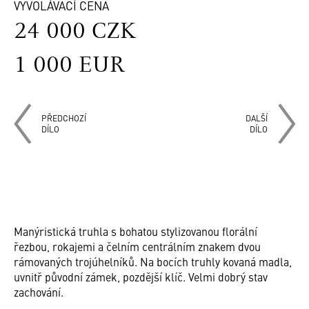
VYVOLÁVACÍ CENA
24 000 CZK
1 000 EUR
PŘEDCHOZÍ
DALŠÍ
DÍLO
DÍLO
Manýristická truhla s bohatou stylizovanou florální
řezbou, rokajemi a čelním centrálním znakem dvou
rámovaných trojúhelníků. Na bocích truhly kovaná madla,
uvnitř původní zámek, pozdější klíč. Velmi dobrý stav
zachování.