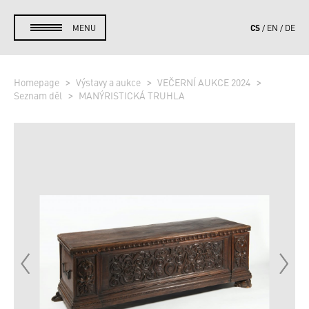
CS
MENU
EN
DE
Homepage
Výstavy a aukce
VEČERNÍ AUKCE 2024
Seznam děl
MANÝRISTICKÁ TRUHLA