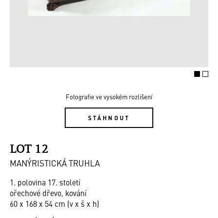
Fotografie ve vysokém rozlišení
STÁHNOUT
LOT 12
MANÝRISTICKÁ TRUHLA
1. polovina 17. století
ořechové dřevo, kování
60 x 168 x 54 cm (v x š x h)