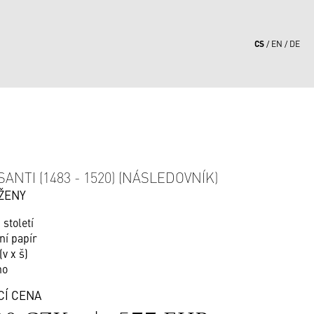
CS
EN
DE
0
ANTI (1483 - 1520) (NÁSLEDOVNÍK)
ŽENY
 století
ní papír
(v x š)
no
CÍ CENA