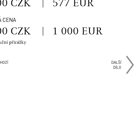
00 CZK
|
577 EUR
Á CENA
00 CZK
|
1 000 EUR
kční přirážky
HOZÍ
DALŠÍ
DÍLO