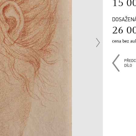
15 0
DOSAŽEN
26 0
cena bez au
PŘEDC
DÍLO