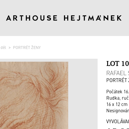
 děl
PORTRÉT ŽENY
LOT 1
RAFAEL S
PORTRÉT 
Počátek 16.
Rudka, ruč
16 x 12 cm 
Nesignová
VYVOLÁVA