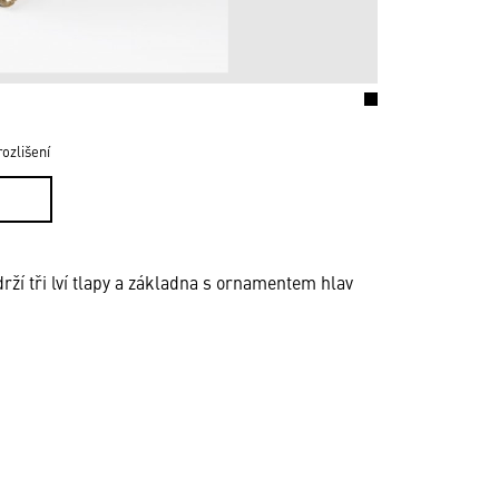
ozlišení
ží tři lví tlapy a základna s ornamentem hlav