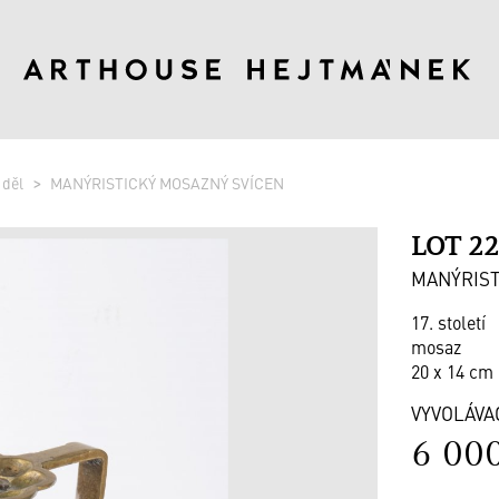
 děl
MANÝRISTICKÝ MOSAZNÝ SVÍCEN
LOT 2
MANÝRIST
17. století
mosaz
20 x 14 cm 
VYVOLÁVA
6 00