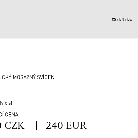
CS
EN
DE
2
ICKÝ MOSAZNÝ SVÍCEN
(v x š)
CÍ CENA
0 CZK
|
240 EUR