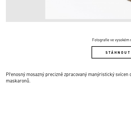
Fotografie ve vysokém r
STÁHNOUT
Přenosný mosazný precizně zpracovaný manýristický svícen dr
maskaronů.