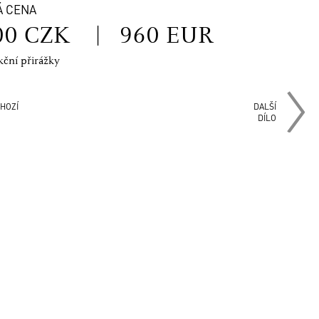
Á CENA
00 CZK
|
960 EUR
kční přirážky
HOZÍ
DALŠÍ
DÍLO