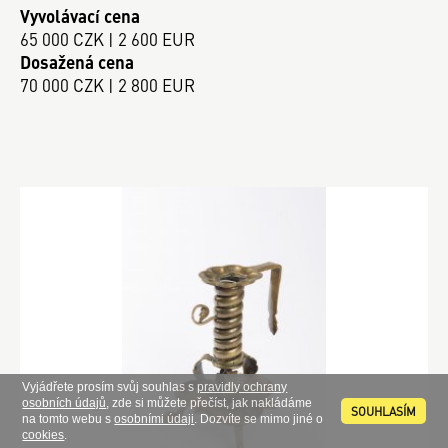
Vyvolávací cena
65 000 CZK | 2 600 EUR
Dosažená cena
70 000 CZK | 2 800 EUR
Vyjádřete prosím svůj souhlas s
pravidly ochrany
osobních údajů
, zde si můžete přečíst, jak nakládáme
SOUHLASÍM
na tomto webu s
osobními údaji
. Dozvíte se mimo jiné o
cookies
.