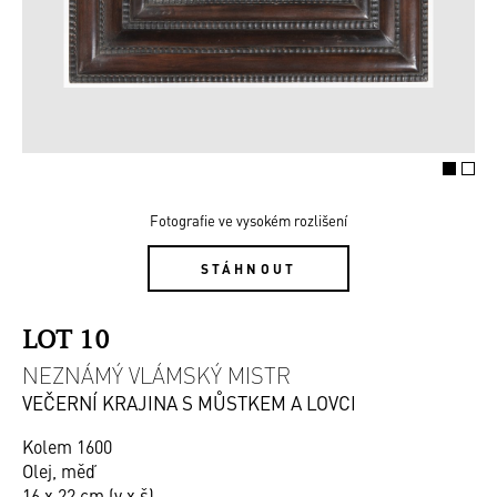
Fotografie ve vysokém rozlišení
STÁHNOUT
LOT 10
NEZNÁMÝ VLÁMSKÝ MISTR
VEČERNÍ KRAJINA S MŮSTKEM A LOVCI
Kolem 1600
Olej, měď
16 x 22 cm (v x š)