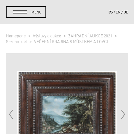
CS
MENU
EN
DE
Homepage
Výstavy a aukce
ZAHRADNÍ AUKCE 2021
Seznam děl
VEČERNÍ KRAJINA S MŮSTKEM A LOVCI