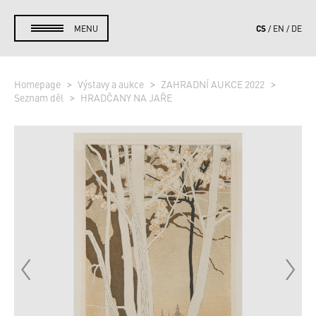
CS
MENU
EN
DE
Homepage
Výstavy a aukce
ZAHRADNÍ AUKCE 2022
Seznam děl
HRADČANY NA JAŘE