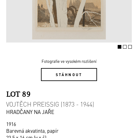
Fotografie ve vysokém rozlišení
STÁHNOUT
LOT 89
VOJTĚCH PREISSIG (1873 - 1944)
HRADČANY NA JAŘE
1916
Barevná akvatinta, papír
23,5 x 16 cm (v x š)