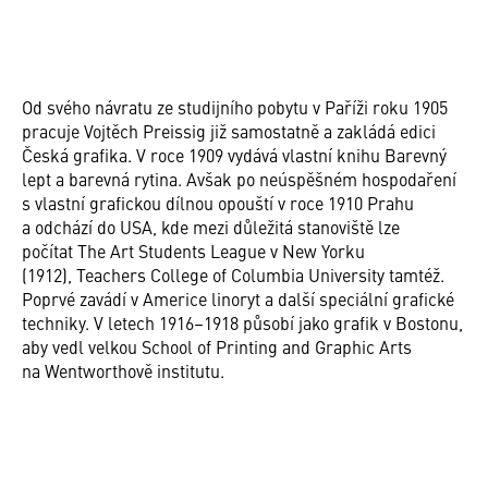
Od svého návratu ze studijního pobytu v Paříži roku 1905
pracuje Vojtěch Preissig již samostatně a zakládá edici
Česká grafika. V roce 1909 vydává vlastní knihu Barevný
lept a barevná rytina. Avšak po neúspěšném hospodaření
s vlastní grafickou dílnou opouští v roce 1910 Prahu
a odchází do USA, kde mezi důležitá stanoviště lze
počítat The Art Students League v New Yorku
(1912), Teachers College of Columbia University tamtéž.
Poprvé zavádí v Americe linoryt a další speciální grafické
techniky. V letech 1916–1918 působí jako grafik v Bostonu,
aby vedl velkou School of Printing and Graphic Arts
na Wentworthově institutu.