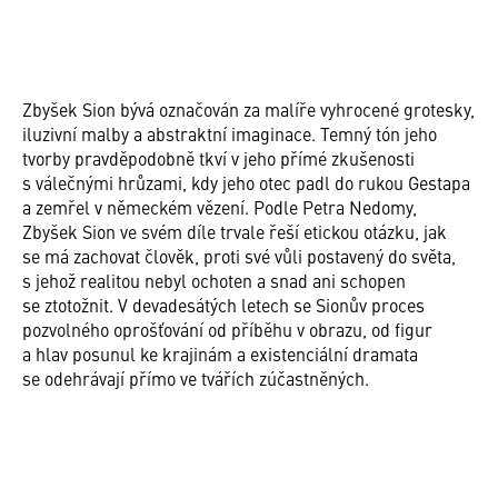
Zbyšek Sion bývá označován za malíře vyhrocené grotesky,
iluzivní malby a abstraktní imaginace. Temný tón jeho
tvorby pravděpodobně tkví v jeho přímé zkušenosti
s válečnými hrůzami, kdy jeho otec padl do rukou Gestapa
a zemřel v německém vězení. Podle Petra Nedomy,
Zbyšek Sion ve svém díle trvale řeší etickou otázku, jak
se má zachovat člověk, proti své vůli postavený do světa,
s jehož realitou nebyl ochoten a snad ani schopen
se ztotožnit. V devadesátých letech se Sionův proces
pozvolného oprošťování od příběhu v obrazu, od figur
a hlav posunul ke krajinám a existenciální dramata
se odehrávají přímo ve tvářích zúčastněných.