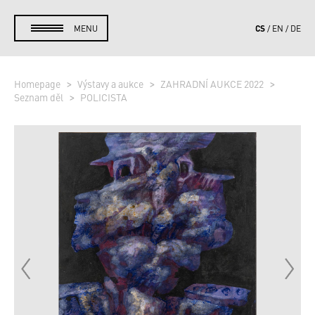
CS
MENU
EN
DE
Homepage
Výstavy a aukce
ZAHRADNÍ AUKCE 2022
Seznam děl
POLICISTA