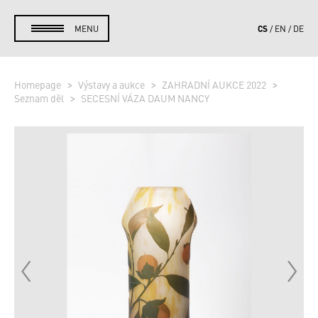
CS
MENU
EN
DE
Homepage
Výstavy a aukce
ZAHRADNÍ AUKCE 2022
Seznam děl
SECESNÍ VÁZA DAUM NANCY