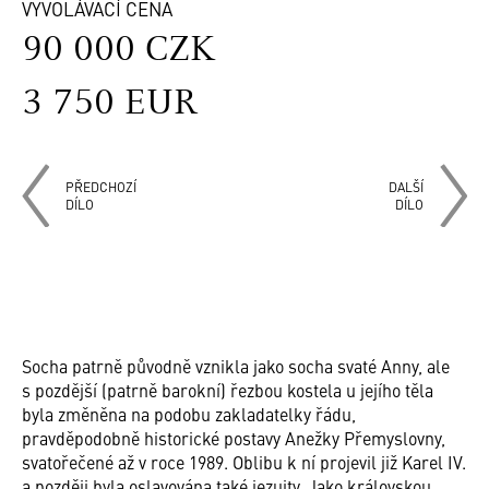
VYVOLÁVACÍ CENA
90 000 CZK
3 750 EUR
PŘEDCHOZÍ
DALŠÍ
DÍLO
DÍLO
Socha patrně původně vznikla jako socha svaté Anny, ale
s pozdější (patrně barokní) řezbou kostela u jejího těla
byla změněna na podobu zakladatelky řádu,
pravděpodobně historické postavy Anežky Přemyslovny,
svatořečené až v roce 1989. Oblibu k ní projevil již Karel IV.
a později byla oslavována také jezuity. Jako královskou