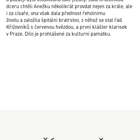
dceru chtěli Anežku několikrát provdat nejen za krále, ale
i za císaře, ona však dala přednost řeholnímu
životu a založila špitální bratrstvo, z něhož se stal řád
Křižovníků s červenou hvězdou, a první klášter klarisek
v Praze. Dílo je prohlášené za kulturní památku.