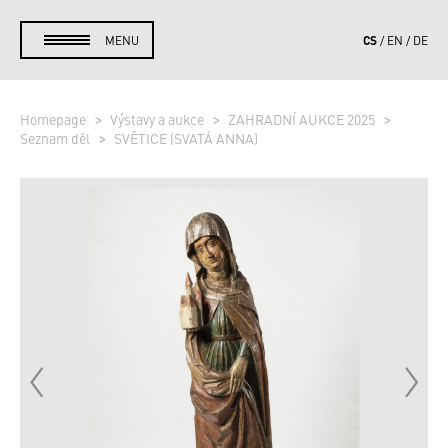
CS
MENU
EN
DE
Homepage
Výstavy a aukce
ZAHRADNÍ AUKCE 2025
Seznam děl
SVĚTICE (SVATÁ ANNA)