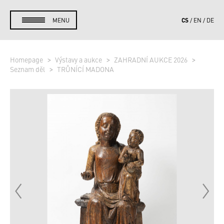
CS
MENU
EN
DE
Homepage
Výstavy a aukce
ZAHRADNÍ AUKCE 2026
Seznam děl
TRŮNÍCÍ MADONA