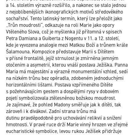
a 14. stoletím výrazně rozšířilo, a nakonec se stalo jednou
z nejoblíbenějších ikonografických motivů středověkého
sochařství. Tento latinský termín, který lze přeložit jako
„Trůn moudrosti“, odkazuje na roli Marie jako opory
Vtěleného Slova, což je myšlenka již přítomná v spisech
Petra Damiana a Guiberta z Nogentu v 11. a 12. století,
kde je vyvozena analogie mezi Matkou Boží a trůnem krále
Šalamouna. Kompozice představuje Marii s Dítětem
v přísné frontalitě, jejíž strnulost je zmírněna jemným
otočením a asymetrií, kterou vnáší postava Ježíška. Panna
Maria má majestátní a výrazně monumentální vzhled, sedí
na nízkém trůnu bez opěradla, zdobeném jednoduchými
horizontálními lištami. Postava vzpřímeného Dítěte
s požehnávajícím gestem a dospělými rysy v dobovém
pojetí symbolizovala ztělesněnou božskou moudrost.
Je zajímavé, že pohled Madony směřuje jak k dítěti, tak
zároveň i k divákovi. Zadní strana trůnu má
dutinu pravděpodobně pro uchovávání relikvií a snížení
hmotnosti. V pravé ruce drží Marie vinný hrozen ve zřejmé
eucharistické symbolice, levou rukou Ježíšek přidržuje