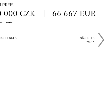
R PREIS
0 000 CZK
|
66 667 EUR
Aufpreis
RGEHENDES
NÄCHSTES
WERK