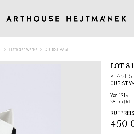
3
Liste der Werke
CUBIST VASE
LOT 8
VLASTISL
CUBIST V
Vor 1914
38 cm (h)
RUFPREI
450 