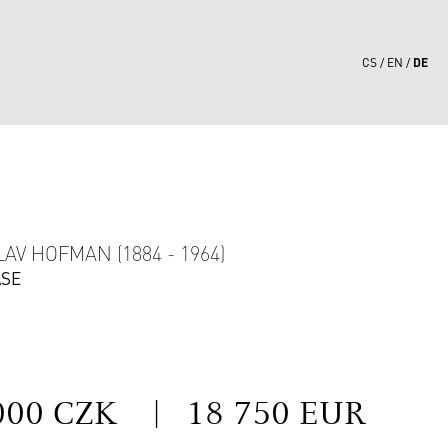
DE
CS
EN
1
AV HOFMAN (1884 - 1964)
ASE
S
000 CZK
|
18 750 EUR