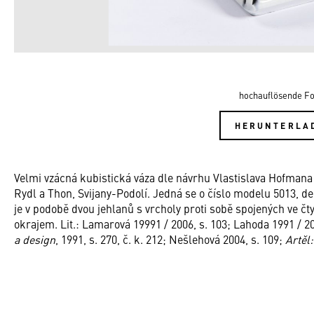
hochauflösende Fo
HERUNTERLA
Velmi vzácná kubistická váza dle návrhu Vlastislava Hofmana 
Rydl a Thon, Svijany-Podolí. Jedná se o číslo modelu 5013, de
je v podobě dvou jehlanů s vrcholy proti sobě spojených ve č
okrajem. Lit.: Lamarová 19991 / 2006, s. 103; Lahoda 1991 / 20
a design
, 1991, s. 270, č. k. 212; Nešlehová 2004, s. 109;
Artěl