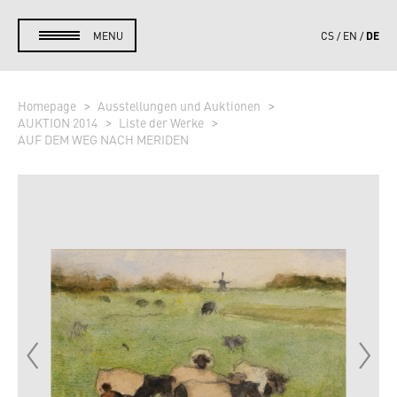
DE
MENU
CS
EN
Homepage
Ausstellungen und Auktionen
AUKTION 2014
Liste der Werke
AUF DEM WEG NACH MERIDEN