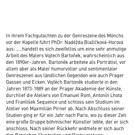
In ihrem Fachgutachten zu der Genreszene des Mönchs
vor der Kapelle führt PhDr. Naděžda Blažíčková-Horová
aus: „...handelt es sich zweifellos um eine sehr anmutige
Arbeit des Malers Vojtech Bartoňek, wahrscheinlich aus
den 1890er-Jahren. Bartoněk arbeitete als Porträtist, vor
allem aber als Maler humorvoller und sentimentaler
Genreszenen aus ländlichen Gegenden wie auch Prager
Gassen und Ecken. Vojtěch Bartoněk studierte in den
Jahren 1873-1889 an der Prager Akademie der Künste,
durchlief die Ateliers von Emanuel Rom, Antonín Lhota
und František Sequence und schloss sein Studium im
Atelier von Maxmilián Pirner ab. Nach Abschluss seiner
Studien ging er für ein Jahr nach Paris, wo zu dieser Zeit
eine große Gruppe böhmischer Künstler lebte, der er sich
anschloss. Nach seiner Rückkehr widmete er sich auch
den Bereichen Illustration und Restaurierung.