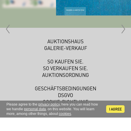
AUKTIONSHAUS
GALERIE-VERKAUF
SO KAUFEN SIE.
SO VERKAUFEN SIE.
AUKTIONSORDNUNG
GESCHÄFTSBEDINGUNGEN
DSGVO
COOKIE-RICHTLINIE
Please agree to the
privacy policy
, here you can read how
I AGREE
we handle
personal data
. on this website. You will learn
more, among other things, about
cookies
.
Melden Sie sich zu unserem Newsletter an.