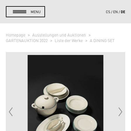
DE
MENU
CS
EN
Homepage
Ausstellungen und Auktionen
GARTENAUKTION 2022
Liste der Werke
A DINING SET