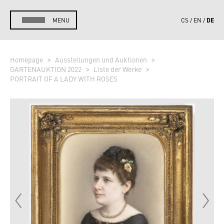
DE
MENU
CS
EN
Homepage
Ausstellungen und Auktionen
GARTENAUKTION 2022
Liste der Werke
PORTRAIT OF A LADY WITH ROSES