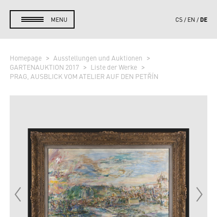
DE
MENU
CS
EN
Homepage
Ausstellungen und Auktionen
GARTENAUKTION 2017
Liste der Werke
PRAG, AUSBLICK VOM ATELIER AUF DEN PETŘÍN