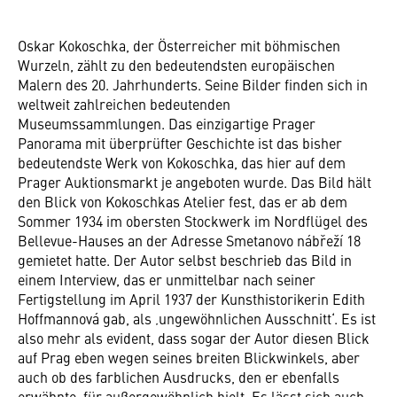
Oskar Kokoschka, der Österreicher mit böhmischen
Wurzeln, zählt zu den bedeutendsten europäischen
Malern des 20. Jahrhunderts. Seine Bilder finden sich in
weltweit zahlreichen bedeutenden
Museumssammlungen. Das einzigartige Prager
Panorama mit überprüfter Geschichte ist das bisher
bedeutendste Werk von Kokoschka, das hier auf dem
Prager Auktionsmarkt je angeboten wurde. Das Bild hält
den Blick von Kokoschkas Atelier fest, das er ab dem
Sommer 1934 im obersten Stockwerk im Nordflügel des
Bellevue-Hauses an der Adresse Smetanovo nábřeží 18
gemietet hatte. Der Autor selbst beschrieb das Bild in
einem Interview, das er unmittelbar nach seiner
Fertigstellung im April 1937 der Kunsthistorikerin Edith
Hoffmannová gab, als ‚ungewöhnlichen Ausschnitt‘. Es ist
also mehr als evident, dass sogar der Autor diesen Blick
auf Prag eben wegen seines breiten Blickwinkels, aber
auch ob des farblichen Ausdrucks, den er ebenfalls
erwähnte, für außergewöhnlich hielt. Es lässt sich auch