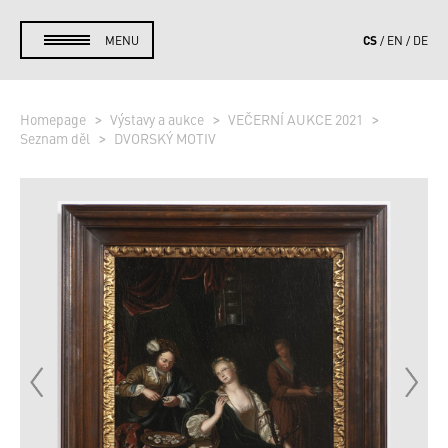
CS
MENU
EN
DE
Homepage
Výstavy a aukce
VEČERNÍ AUKCE 2021
Seznam děl
DVORSKÝ MOTIV