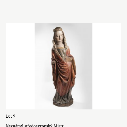
Lot 9
Neznámý středoevropský Mistr