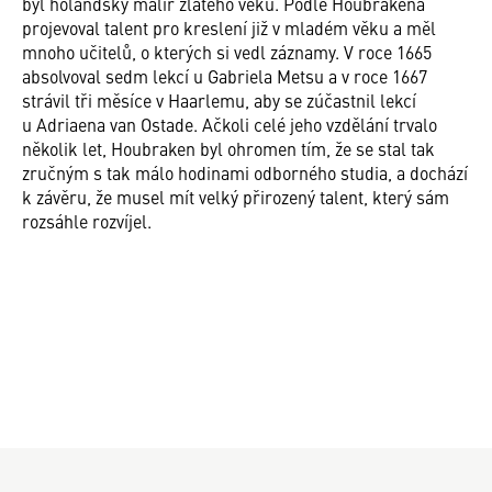
byl holandský malíř zlatého věku. Podle Houbrakena
projevoval talent pro kreslení již v mladém věku a měl
mnoho učitelů, o kterých si vedl záznamy. V roce 1665
absolvoval sedm lekcí u Gabriela Metsu a v roce 1667
strávil tři měsíce v Haarlemu, aby se zúčastnil lekcí
u Adriaena van Ostade. Ačkoli celé jeho vzdělání trvalo
několik let, Houbraken byl ohromen tím, že se stal tak
zručným s tak málo hodinami odborného studia, a dochází
k závěru, že musel mít velký přirozený talent, který sám
rozsáhle rozvíjel.