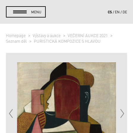
CS
MENU
EN
DE
Homepage
Výstavy a aukce
VEČERNÍ AUKCE 2021
Seznam děl
PURISTICKÁ KOMPOZICE S HLAVOU