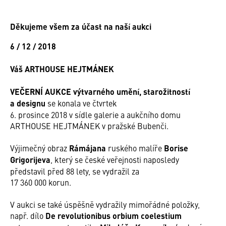
Děkujeme všem za účast na naší aukci
6 / 12 / 2018
Váš ARTHOUSE HEJTMÁNEK
VEČERNÍ AUKCE výtvarného umění, starožitností
a designu
se konala ve čtvrtek
6. prosince 2018 v sídle galerie a aukčního domu
ARTHOUSE HEJTMÁNEK v pražské Bubenči.
Výjimečný obraz
Rámájana
ruského malíře
Borise
Grigorijeva
, který se české veřejnosti naposledy
představil před 88 lety, se vydražil za
17 360 000 korun.
V aukci se také úspěšně vydražily mimořádné položky,
např. dílo
De revolutionibus orbium coelestium