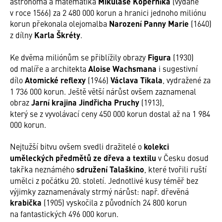
astronoma a matematika
Mikuláše Koperníka
(vydané
v roce 1566) za 2 480 000 korun a hranici jednoho miliónu
korun překonala olejomalba
Narození Panny Marie
(1640)
z dílny
Karla Škréty
.
Ke dvěma miliónům se přiblížily obrazy
Figura
(1930)
od malíře a architekta
Aloise Wachsmana
i sugestivní
dílo
Atomické reflexy
(1946)
Václava Tikala
, vydražené za
1 736 000 korun. Ještě větší nárůst ovšem zaznamenal
obraz
Jarní krajina Jindřicha Pruchy
(1913),
který se z vyvolávací ceny 450 000 korun dostal až na 1 984
000 korun.
Nejtužší bitvu ovšem svedli dražitelé o
kolekci
uměleckých předmětů ze dřeva a textilu
v Česku dosud
takřka neznámého
sdružení Talaškino
, které tvořili ruští
umělci z počátku 20. století. Jednotlivé kusy téměř bez
výjimky zaznamenávaly strmý nárůst: např. dřevěná
krabička
(1905) vyskočila z původních 24 800 korun
na fantastických 496 000 korun.