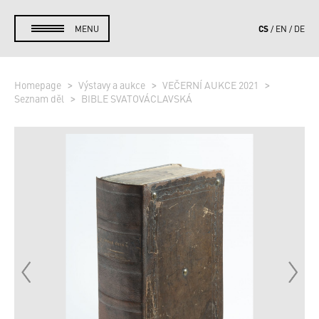
CS
MENU
EN
DE
Homepage
Výstavy a aukce
VEČERNÍ AUKCE 2021
Seznam děl
BIBLE SVATOVÁCLAVSKÁ