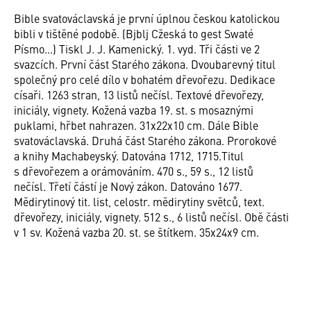
Bible svatováclavská je první úplnou českou katolickou
bibli v tištěné podobě. (Bjblj Cžeská to gest Swaté
Písmo...) Tiskl J. J. Kamenický. 1. vyd. Tři části ve 2
svazcích. První část Starého zákona. Dvoubarevný titul
společný pro celé dílo v bohatém dřevořezu. Dedikace
císaři. 1263 stran, 13 listů nečísl. Textové dřevořezy,
iniciály, vignety. Kožená vazba 19. st. s mosaznými
puklami, hřbet nahrazen. 31x22x10 cm. Dále Bible
svatováclavská. Druhá část Starého zákona. Prorokové
a knihy Machabeyský. Datována 1712, 1715.Titul
s dřevořezem a orámováním. 470 s., 59 s., 12 listů
nečísl. Třetí částí je Nový zákon. Datováno 1677.
Mědirytinový tit. list, celostr. mědirytiny světců, text.
dřevořezy, iniciály, vignety. 512 s., 6 listů nečísl. Obě části
v 1 sv. Kožená vazba 20. st. se štítkem. 35x24x9 cm.