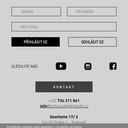
SLEDUJTE NÁS
KONTAKT
734 311 861
+420
info
@arthousehejtmanek.cz
Goetheho 17/ 2
160 00 Praha 6 - Bubeneč
Česká republika
Vyjádřete prosím svůj souhlas s
pravidly ochrany