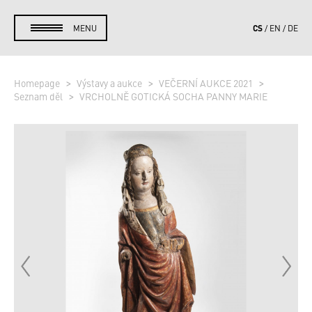
CS
MENU
EN
DE
Homepage
Výstavy a aukce
VEČERNÍ AUKCE 2021
Seznam děl
VRCHOLNĚ GOTICKÁ SOCHA PANNY MARIE