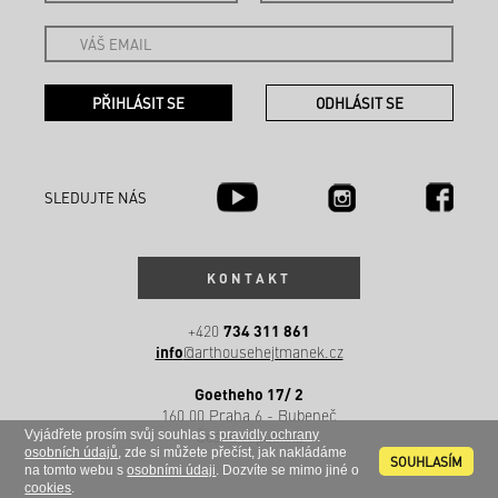
SLEDUJTE NÁS
KONTAKT
734 311 861
+420
info
@arthousehejtmanek.cz
Goetheho 17/ 2
160 00 Praha 6 - Bubeneč
Česká republika
Vyjádřete prosím svůj souhlas s
pravidly ochrany
osobních údajů
, zde si můžete přečíst, jak nakládáme
SOUHLASÍM
na tomto webu s
osobními údaji
. Dozvíte se mimo jiné o
cookies
.