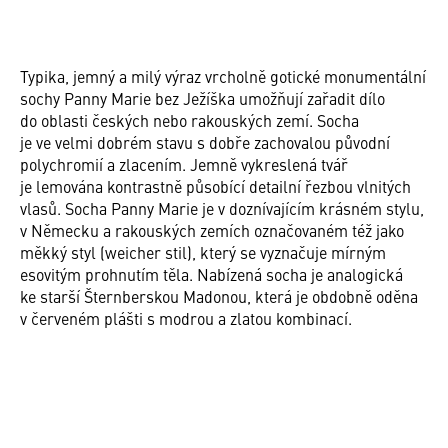
Typika, jemný a milý výraz vrcholně gotické monumentální
sochy Panny Marie bez Ježíška umožňují zařadit dílo
do oblasti českých nebo rakouských zemí. Socha
je ve velmi dobrém stavu s dobře zachovalou původní
polychromií a zlacením. Jemně vykreslená tvář
je lemována kontrastně působící detailní řezbou vlnitých
vlasů. Socha Panny Marie je v doznívajícím krásném stylu,
v Německu a rakouských zemích označovaném též jako
měkký styl (weicher stil), který se vyznačuje mírným
esovitým prohnutím těla. Nabízená socha je analogická
ke starší Šternberskou Madonou, která je obdobně oděna
v červeném plášti s modrou a zlatou kombinací.