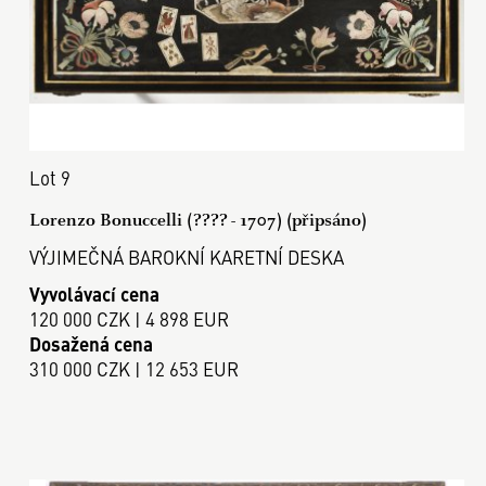
Lot 9
Lorenzo Bonuccelli (???? - 1707) (připsáno)
VÝJIMEČNÁ BAROKNÍ KARETNÍ DESKA
Vyvolávací cena
120 000 CZK | 4 898 EUR
Dosažená cena
310 000 CZK | 12 653 EUR