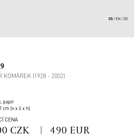
CS
EN
DE
19
R KOMÁREK (1928 - 2002)
, papír
7 cm (v x š x h)
CÍ CENA
00 CZK
|
490 EUR