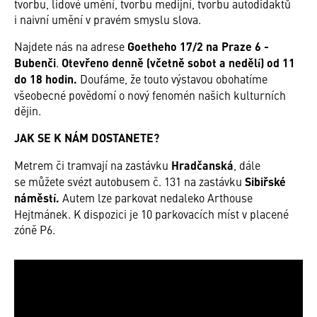
tvorbu, lidové umění, tvorbu medijní, tvorbu autodidaktů
i naivní umění v pravém smyslu slova.
Najdete nás na adrese
Goetheho 17/2 na Praze 6 -
Bubenči
.
Otevřeno denně (včetně sobot a nedělí) od 11
do 18 hodin.
Doufáme, že touto výstavou obohatíme
všeobecné povědomí o nový fenomén našich kulturních
dějin.
JAK SE K NÁM DOSTANETE?
Metrem či tramvají na zastávku
Hradčanská
, dále
se můžete svézt autobusem č. 131 na zastávku
Sibiřské
náměstí.
Autem lze parkovat nedaleko Arthouse
Hejtmánek. K dispozici je 10 parkovacích míst v placené
zóně P6.