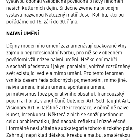
výstavou obohatí všeobecné povědomí o nový fenomén
našich kulturních dějin. Srdečně zveme na prodejní
výstavu nazvanou Nalezený malíř Josef Kotrba, kterou
pořádáme od 15. září do 30. října.
NAIVNÍ UMĚNÍ
Dějiny moderního umění zaznamenávají opakované vlny
zájmu o neprofesionální tvorbu, pro niž se v obecném
povědomí vžil název naivní umění. Neškolení malíři
a sochaři představují jakýsi paralelní, vnitřně rozrůzněný
svět existující vedle a mimo umění. Pro tento fenomén
vznikla časem řada odborných pojmenování, mimo jiné:
naivní umění, insitní umění, spontánní umění,
primitivismus (bez pejorativního obsahu), francouzský
pojem art brut, v angličtině Outsider Art, Self-taught Art,
Visionary Art, v italštině arte irregolare, v němčině naive
Kunst, Irrenkunst. Některá z nich se snaží postihnout
celou problematiku, jiná naopak reflektují různé věcně
i formálně neslučitelné subkategorie tohoto širokého pole.
Zahrnují například dětskou kresbu a malbu, amatérskou