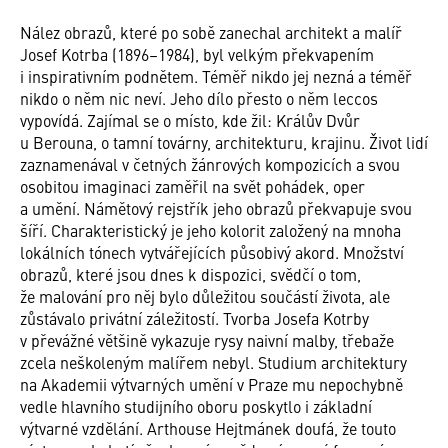
Nález obrazů, které po sobě zanechal architekt a malíř
Josef Kotrba (1896–1984), byl velkým překvapením
i inspirativním podnětem. Téměř nikdo jej nezná a téměř
nikdo o něm nic neví. Jeho dílo přesto o něm leccos
vypovídá. Zajímal se o místo, kde žil: Králův Dvůr
u Berouna, o tamní továrny, architekturu, krajinu. Život lidí
zaznamenával v četných žánrových kompozicích a svou
osobitou imaginaci zaměřil na svět pohádek, oper
a umění. Námětový rejstřík jeho obrazů překvapuje svou
šíří. Charakteristický je jeho kolorit založený na mnoha
lokálních tónech vytvářejících působivý akord. Množství
obrazů, které jsou dnes k dispozici, svědčí o tom,
že malování pro něj bylo důležitou součástí života, ale
zůstávalo privátní záležitostí. Tvorba Josefa Kotrby
v převážné většině vykazuje rysy naivní malby, třebaže
zcela neškoleným malířem nebyl. Studium architektury
na Akademii výtvarných umění v Praze mu nepochybně
vedle hlavního studijního oboru poskytlo i základní
výtvarné vzdělání. Arthouse Hejtmánek doufá, že touto