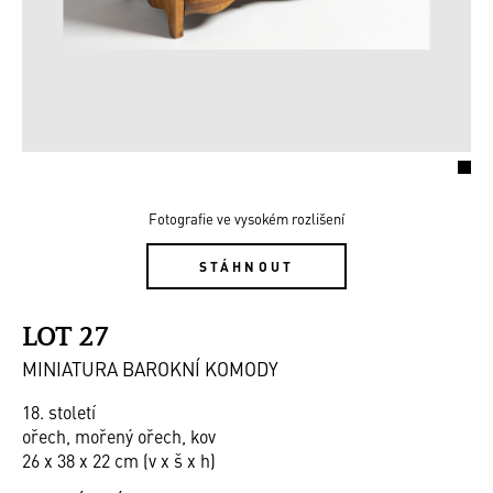
Fotografie ve vysokém rozlišení
STÁHNOUT
LOT 27
MINIATURA BAROKNÍ KOMODY
18. století
ořech, mořený ořech, kov
26 x 38 x 22 cm (v x š x h)