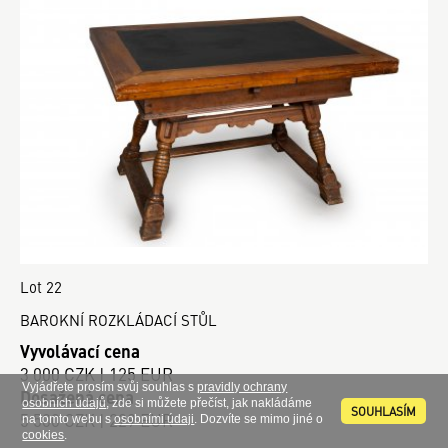
Lot 22
BAROKNÍ ROZKLÁDACÍ STŮL
Vyvolávací cena
3 000 CZK | 125 EUR
Vyjádřete prosím svůj souhlas s
pravidly ochrany
Dosažená cena
osobních údajů
, zde si můžete přečíst, jak nakládáme
SOUHLASÍM
5 500 CZK | 229 EUR
na tomto webu s
osobními údaji
. Dozvíte se mimo jiné o
cookies
.