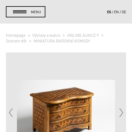
CS
MENU
EN
DE
Homepage
Výstavy a aukce
ONLINE AUKCE 9
Seznam děl
MINIATURA BAROKNÍ KOMODY