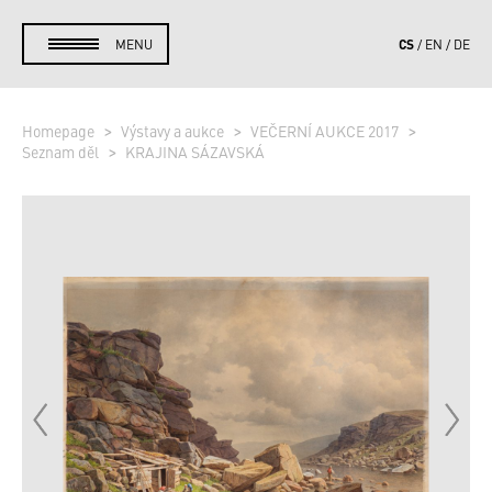
CS
MENU
EN
DE
Homepage
Výstavy a aukce
VEČERNÍ AUKCE 2017
Seznam děl
KRAJINA SÁZAVSKÁ