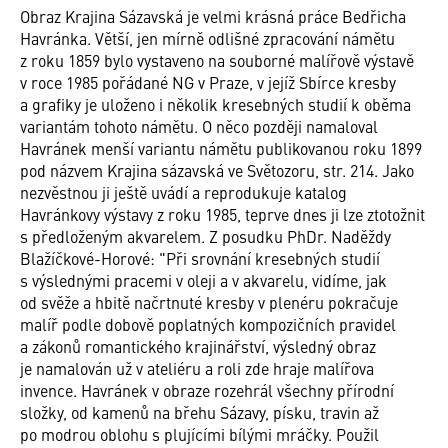
Obraz Krajina Sázavská je velmi krásná práce Bedřicha
Havránka. Větší, jen mírně odlišné zpracování námětu
z roku 1859 bylo vystaveno na souborné malířově výstavě
v roce 1985 pořádané NG v Praze, v jejíž Sbírce kresby
a grafiky je uloženo i několik kresebných studií k oběma
variantám tohoto námětu. O něco později namaloval
Havránek menší variantu námětu publikovanou roku 1899
pod názvem Krajina sázavská ve Světozoru, str. 214. Jako
nezvěstnou ji ještě uvádí a reprodukuje katalog
Havránkovy výstavy z roku 1985, teprve dnes ji lze ztotožnit
s předloženým akvarelem. Z posudku PhDr. Naděždy
Blažíčkové-Horové: "Při srovnání kresebných studií
s výslednými pracemi v oleji a v akvarelu, vidíme, jak
od svěže a hbitě načrtnuté kresby v plenéru pokračuje
malíř podle dobově poplatných kompozičních pravidel
a zákonů romantického krajinářství, výsledný obraz
je namalován už v ateliéru a roli zde hraje malířova
invence. Havránek v obraze rozehrál všechny přírodní
složky, od kamenů na břehu Sázavy, písku, travin až
po modrou oblohu s plujícími bílými mráčky. Použil