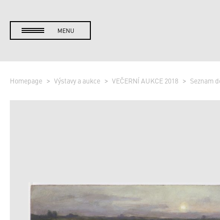
MENU
Homepage
Výstavy a aukce
VEČERNÍ AUKCE 2018
Seznam d