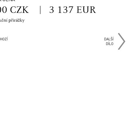
00 CZK
|
3 137 EUR
kční přirážky
HOZÍ
DALŠÍ
DÍLO