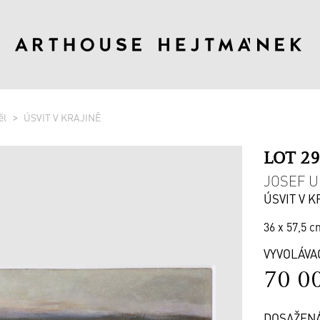
ěl
ÚSVIT V KRAJINĚ
LOT 2
JOSEF U
ÚSVIT V K
36 x 57,5 c
VYVOLÁVA
70 0
DOSAŽEN