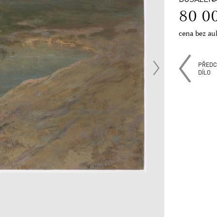
80 0
cena bez au
PŘEDC
DÍLO