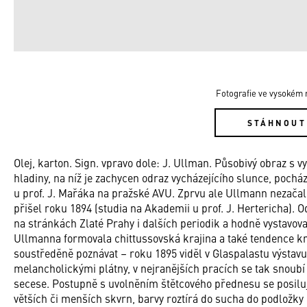
Fotografie ve vysokém r
STÁHNOUT
Olej, karton. Sign. vpravo dole: J. Ullman. Působivý obraz s
hladiny, na níž je zachycen odraz vycházejícího slunce, pocház
u prof. J. Mařáka na pražské AVU. Zprvu ale Ullmann nezačal
přišel roku 1894 (studia na Akademii u prof. J. Hertericha). 
na stránkách Zlaté Prahy i dalších periodik a hodně vystavov
Ullmanna formovala chittussovská krajina a také tendence kr
soustředěně poznávat – roku 1895 viděl v Glaspalastu výsta
melancholickými plátny, v nejranějších pracích se tak snoub
secese. Postupně s uvolněním štětcového přednesu se posiluj
větších či menších skvrn, barvy roztírá do sucha do podložky 