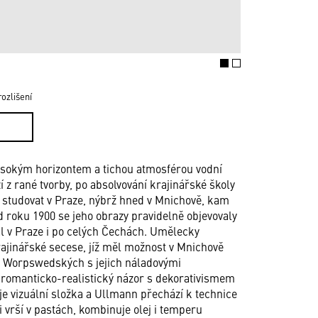
ozlišení
 vysokým horizontem a tichou atmosférou vodní
í z rané tvorby, po absolvování krajinářské školy
 studovat v Praze, nýbrž hned v Mnichově, kam
Od roku 1900 se jeho obrazy pravidelně objevovaly
al v Praze i po celých Čechách. Umělecky
ajinářské secese, jíž měl možnost v Mnichově
vu Worpswedských s jejich náladovými
í romanticko-realistický názor s dekorativismem
e vizuální složka a Ullmann přechází k technice
i vrší v pastách, kombinuje olej i temperu