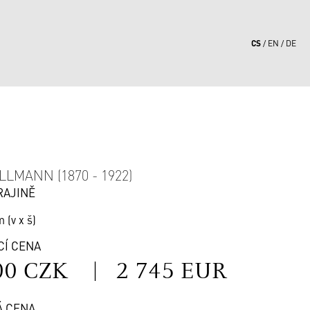
CS
EN
DE
9
LLMANN (1870 - 1922)
RAJINĚ
m (v x š)
CÍ CENA
00 CZK
|
2 745 EUR
Á CENA