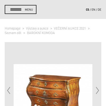
CS
MENU
EN
DE
Homepage
Výstavy a aukce
VEČERNÍ AUKCE 2021
Seznam děl
BAROKNÍ KOMODA