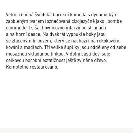
Velmi ceněná švédská barokní komoda s dynamickým
zaobleným tvarem (označovaná cizojazyčně jako „bombe
commode“) s šachovnicovou intarzií po stranách
a na horní desce. Na dvakrát vypouklé boky jsou
se zlaceným bronzem, který se nachází i na rokokovém
kování a madlech. Tři veliké šuplíky jsou odděleny od sebe
mosaznou vkládanou linkou. V dolní části dovršuje
celkovou barokní extatičnost ještě zvlněné dřevo.
Kompletně restaurováno.