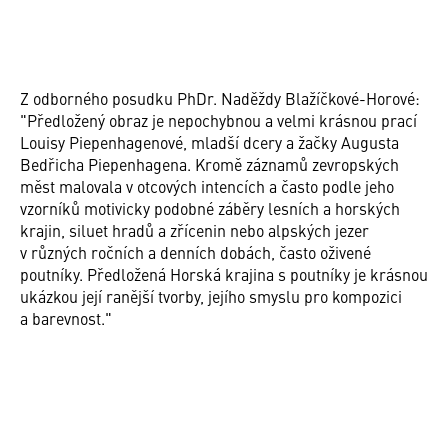
Z odborného posudku PhDr. Naděždy Blažíčkové-Horové:
"Předložený obraz je nepochybnou a velmi krásnou prací
Louisy Piepenhagenové, mladší dcery a žačky Augusta
Bedřicha Piepenhagena. Kromě záznamů zevropských
měst malovala v otcových intencích a často podle jeho
vzorníků motivicky podobné záběry lesních a horských
krajin, siluet hradů a zřícenin nebo alpských jezer
v různých ročních a denních dobách, často oživené
poutníky. Předložená Horská krajina s poutníky je krásnou
ukázkou její ranější tvorby, jejího smyslu pro kompozici
a barevnost."