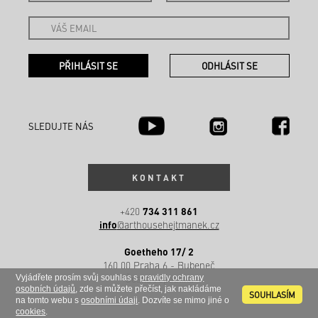
SLEDUJTE NÁS
KONTAKT
734 311 861
+420
info
@arthousehejtmanek.cz
Goetheho 17/ 2
160 00 Praha 6 - Bubeneč
Česká republika
Vyjádřete prosím svůj souhlas s
pravidly ochrany
osobních údajů
, zde si můžete přečíst, jak nakládáme
SOUHLASÍM
na tomto webu s
osobními údaji
. Dozvíte se mimo jiné o
cookies
.