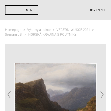
CS
MENU
EN
DE
Homepage
Výstavy a aukce
VEČERNÍ AUKCE 2021
Seznam děl
HORSKÁ KRAJINA S POUTNÍKY