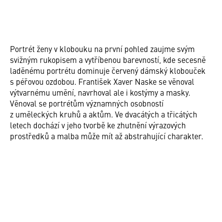
Portrét ženy v klobouku na první pohled zaujme svým
svižným rukopisem a vytříbenou barevností, kde secesně
laděnému portrétu dominuje červený dámský klobouček
s péřovou ozdobou. František Xaver Naske se věnoval
výtvarnému umění, navrhoval ale i kostýmy a masky.
Věnoval se portrétům významných osobností
z uměleckých kruhů a aktům. Ve dvacátých a třicátých
letech dochází v jeho tvorbě ke zhutnění výrazových
prostředků a malba může mít až abstrahující charakter.