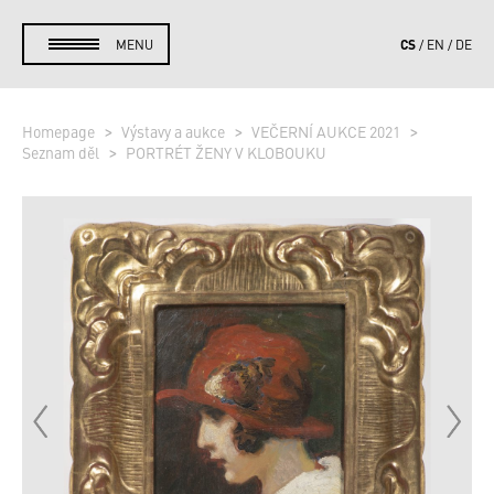
CS
MENU
EN
DE
Homepage
Výstavy a aukce
VEČERNÍ AUKCE 2021
Seznam děl
PORTRÉT ŽENY V KLOBOUKU