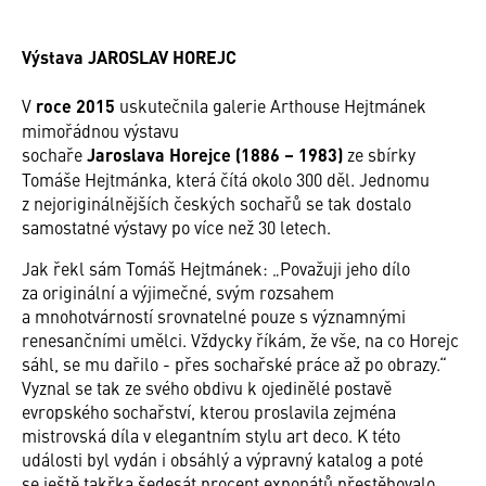
Výstava JAROSLAV HOREJC
V
roce 2015
uskutečnila galerie Arthouse Hejtmánek
mimořádnou výstavu
sochaře
Jaroslava Horejce (1886 – 1983)
ze sbírky
Tomáše Hejtmánka, která čítá okolo 300 děl. Jednomu
z nejoriginálnějších českých sochařů se tak dostalo
samostatné výstavy po více než 30 letech.
Jak řekl sám Tomáš Hejtmánek: „Považuji jeho dílo
za originální a výjimečné, svým rozsahem
a mnohotvárností srovnatelné pouze s významnými
renesančními umělci. Vždycky říkám, že vše, na co Horejc
sáhl, se mu dařilo - přes sochařské práce až po obrazy.“
Vyznal se tak ze svého obdivu k ojedinělé postavě
evropského sochařství, kterou proslavila zejména
mistrovská díla v elegantním stylu art deco. K této
události byl vydán i obsáhlý a výpravný katalog a poté
se ještě takřka šedesát procent exponátů přestěhovalo