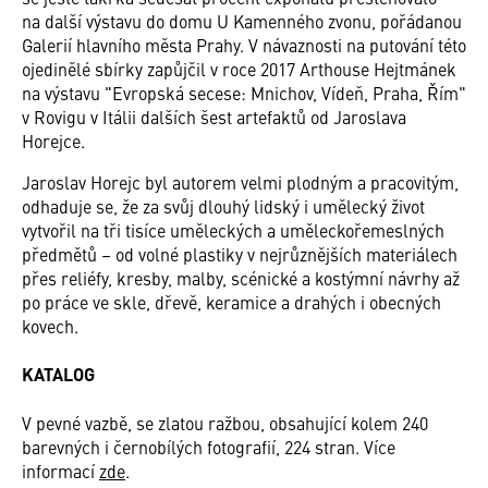
na další výstavu do domu U Kamenného zvonu, pořádanou
Galerií hlavního města Prahy. V návaznosti na putování této
ojedinělé sbírky zapůjčil v roce 2017 Arthouse Hejtmánek
na výstavu "Evropská secese: Mnichov, Vídeň, Praha, Řím"
v Rovigu v Itálii dalších šest artefaktů od Jaroslava
Horejce.
Jaroslav Horejc byl autorem velmi plodným a pracovitým,
odhaduje se, že za svůj dlouhý lidský i umělecký život
vytvořil na tři tisíce uměleckých a uměleckořemeslných
předmětů – od volné plastiky v nejrůznějších materiálech
přes reliéfy, kresby, malby, scénické a kostýmní návrhy až
po práce ve skle, dřevě, keramice a drahých i obecných
kovech.
KATALOG
V pevné vazbě, se zlatou ražbou, obsahující kolem 240
barevných i černobílých fotografií, 224 stran. Více
informací
zde
.