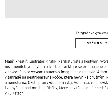
Fotografie ve vysokém r
STÁHNOUT
Malíř, kreslíř, ilustrátor, grafik, karikaturista a kostýmní vý
nezaměnitelným stylem a tvorbou, ve které se prolíná jeho o
z bezedného rezervoáru autorovy imaginace a fantazie. Adam s 
v zahradě na pestrobarevné kočce, která nevyniká pružnými
a nemotorná. Okolo plují vzduchem ryby. Autor nás mistrovsk
i zamyšlení nad mnoha příběhy, které se v této jediné kresbě 
v 90. letech.