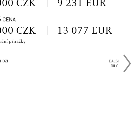
000 CZK
|
9 231 EUR
Á CENA
000 CZK
|
13 077 EUR
kční přirážky
HOZÍ
DALŠÍ
DÍLO