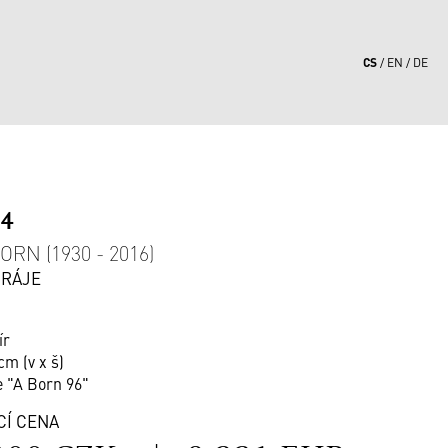
CS
EN
DE
74
RN (1930 - 2016)
 RÁJE
ír
cm (v x š)
e "A Born 96"
CÍ CENA