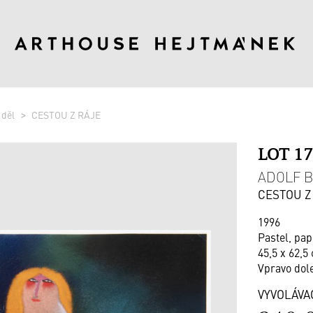
 děl
CESTOU Z RÁJE
LOT 1
ADOLF BO
CESTOU Z
1996
Pastel, pap
45,5 x 62,5 
Vpravo dol
VYVOLÁVA