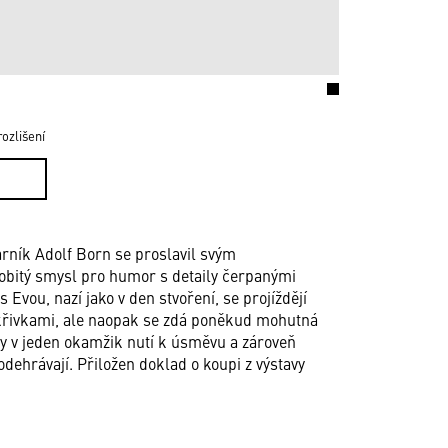
ozlišení
tvarník Adolf Born se proslavil svým
sobitý smysl pro humor s detaily čerpanými
Evou, nazí jako v den stvoření, se projíždějí
 křivkami, ale naopak se zdá poněkud mohutná
y v jeden okamžik nutí k úsměvu a zároveň
odehrávají. Přiložen doklad o koupi z výstavy