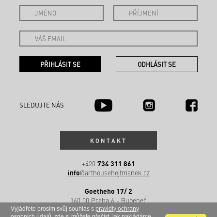
SLEDUJTE NÁS
KONTAKT
734 311 861
+420
info
@arthousehejtmanek.cz
Goetheho 17/ 2
160 00 Praha 6 - Bubeneč
Česká republika
Vyjádřete prosím svůj souhlas s
pravidly ochrany
osobních údajů
, zde si můžete přečíst, jak nakládáme