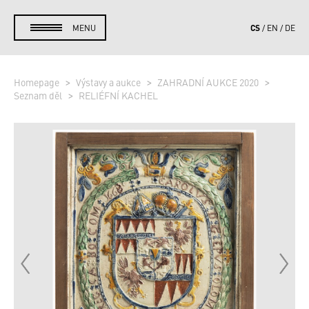
CS
MENU
EN
DE
Homepage
Výstavy a aukce
ZAHRADNÍ AUKCE 2020
Seznam děl
RELIÉFNÍ KACHEL