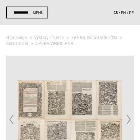
CS
MENU
EN
DE
Homepage
Výstavy a aukce
ZAHRADNÍ AUKCE 2024
Seznam děl
OPERA VIRGILIANA