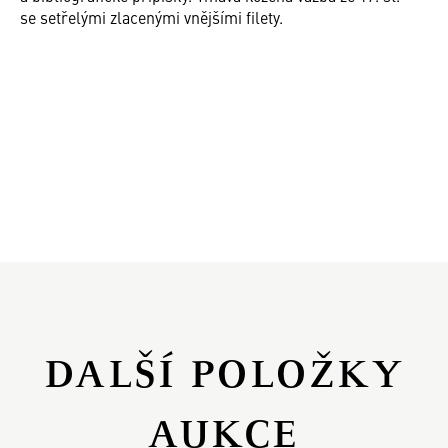
se setřelými zlacenými vnějšími filety.
DALŠÍ POLOŽKY
AUKCE