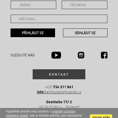
SLEDUJTE NÁS
KONTAKT
734 311 861
+420
info
@arthousehejtmanek.cz
Goetheho 17/ 2
160 00 Praha 6 - Bubeneč
Česká republika
Vyjádřete prosím svůj souhlas s
pravidly ochrany
osobních údajů
, zde si můžete přečíst, jak nakládáme
SOUHLASÍM