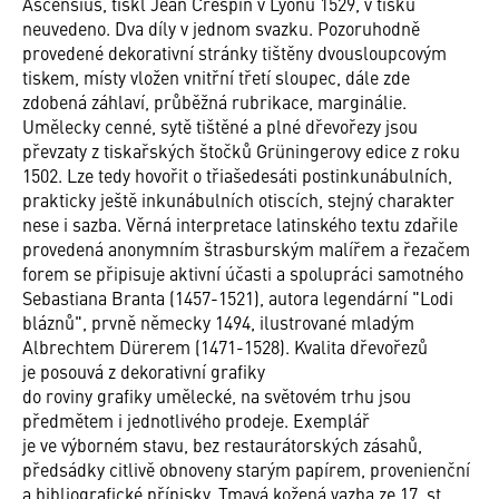
Ascensius, tiskl Jean Crespin v Lyonu 1529, v tisku
neuvedeno. Dva díly v jednom svazku. Pozoruhodně
provedené dekorativní stránky tištěny dvousloupcovým
tiskem, místy vložen vnitřní třetí sloupec, dále zde
zdobená záhlaví, průběžná rubrikace, marginálie.
Umělecky cenné, sytě tištěné a plné dřevořezy jsou
převzaty z tiskařských štočků Grüningerovy edice z roku
1502. Lze tedy hovořit o třiašedesáti postinkunábulních,
prakticky ještě inkunábulních otiscích, stejný charakter
nese i sazba. Věrná interpretace latinského textu zdařile
provedená anonymním štrasburským malířem a řezačem
forem se připisuje aktivní účasti a spolupráci samotného
Sebastiana Branta (1457-1521), autora legendární "Lodi
bláznů", prvně německy 1494, ilustrované mladým
Albrechtem Dürerem (1471-1528). Kvalita dřevořezů
je posouvá z dekorativní grafiky
do roviny grafiky umělecké, na světovém trhu jsou
předmětem i jednotlivého prodeje. Exemplář
je ve výborném stavu, bez restaurátorských zásahů,
předsádky citlivě obnoveny starým papírem, provenienční
a bibliografické přípisky. Tmavá kožená vazba ze 17. st.