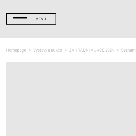
MENU
Homepage
Výstavy a aukce
ZAHRADNÍ AUKCE 2024
Seznam