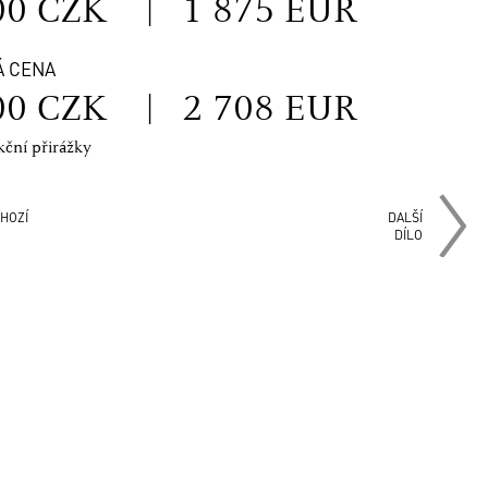
00 CZK
|
1 875 EUR
Á CENA
00 CZK
|
2 708 EUR
kční přirážky
HOZÍ
DALŠÍ
DÍLO