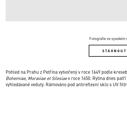
Fotografie ve vysokém r
STÁHNOUT
Pohled na Prahu z Petřína vytvořený v roce 1649 podle krese
Bohemiae, Moraviae et Silesiae
v roce 1650. Rytina dnes patří
vyhledávané veduty. Rámováno pod antireflexní sklo s UV filt