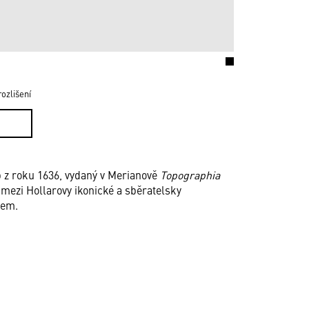
ozlišení
b z roku 1636, vydaný v Merianově
Topographia
 mezi Hollarovy ikonické a sběratelsky
rem.