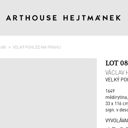
 děl
VELKÝ POHLED NA PRAHU
LOT 0
VÁCLAV H
VELKÝ PO
1649
mědirytina,
33 x 116 cm
sign. v de
VYVOLÁVA