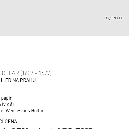
CS
EN
DE
8
OLLAR (1607 - 1677)
HLED NA PRAHU
 papír
 (v x š)
sce: Wenceslaus Hollar
CÍ CENA