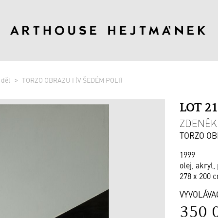
 děl
TORZO OBRAZU I (V ŠEDÉM POLI)
LOT 2
ZDENĚK 
TORZO OBR
1999
olej, akryl,
278 x 200 c
VYVOLÁVA
350 