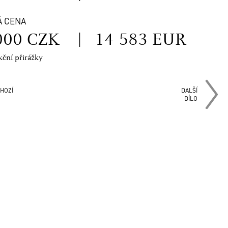
Á CENA
000 CZK
|
14 583 EUR
kční přirážky
HOZÍ
DALŠÍ
DÍLO