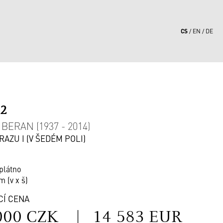
CS
EN
DE
12
BERAN (1937 - 2014)
AZU I (V ŠEDÉM POLI)
 plátno
m (v x š)
CÍ CENA
000 CZK
|
14 583 EUR