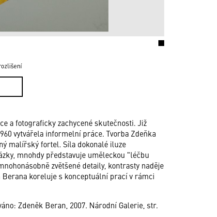
ozlišení
e a fotograficky zachycené skutečnosti. Již
1960 vytvářela informelní práce. Tvorba Zdeňka
ý malířský fortel. Síla dokonalé iluze
 otázky, mnohdy představuje uměleckou "léčbu
mnohonásobně zvětšené detaily, kontrasty naděje
 Berana koreluje s konceptuální prací v rámci
ováno: Zdeněk Beran, 2007. Národní Galerie, str.