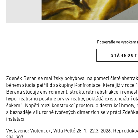
Fotografie ve vysokém r
STÁHNOUT
Zdeněk Beran se malířsky pohyboval na pomezí čisté abstrakc
během studia patřil do skupiny Konfrontace, která již v roce 
Berana slučuje environment, strukturální abstrakce i řemesln
hyperrealismu posiluje prvky reality, pokládá existenciální
šokem". Napětí mezi konstrukcí prostoru a destrukcí hmoty, 
a beznaděje v iluzorně tvořených dimenzích se v práci Zdeňka
instalací.
Vystaveno: Violence+, Villa Pellé 28. 1.-22.3. 2026. Reproduk
306-307.