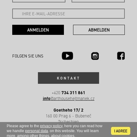
FOLGEN SIE UNS
KONTAKT
734 311 861
+420
info
@arthousehejtmanek.cz
Goetheho 17/ 2
160 00 Prag 6 - Bubeneč
Tschechien
Please agree to the
privacy policy
, here you can read how
I AGREE
we handle
personal data
. on this website. You will learn
more, among other things, about
cookies
.