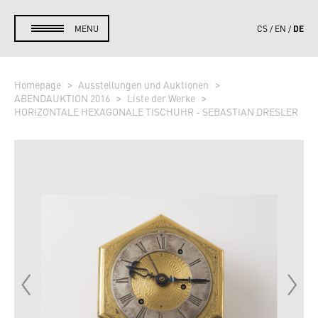
DE
MENU
CS
EN
Homepage
Ausstellungen und Auktionen
ABENDAUKTION 2016
Liste der Werke
HORIZONTALE HEXAGONALE TISCHUHR - SEBASTIAN DRESLER