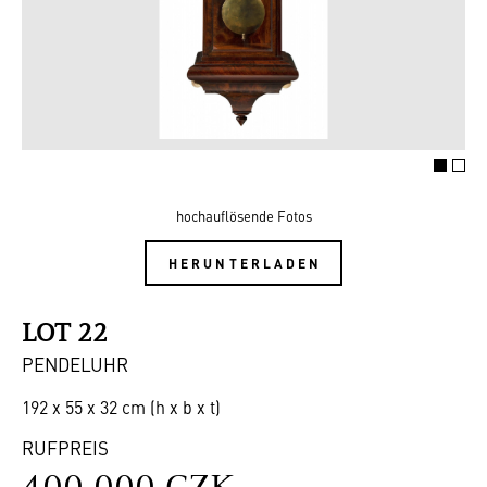
hochauflösende Fotos
HERUNTERLADEN
LOT 22
PENDELUHR
192 x 55 x 32 cm (h x b x t)
RUFPREIS