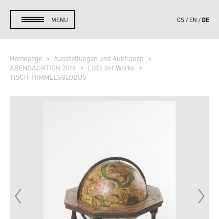
DE
MENU
CS
EN
Homepage
Ausstellungen und Auktionen
ABENDAUKTION 2016
Liste der Werke
TISCH-HIMMELSGLOBUS