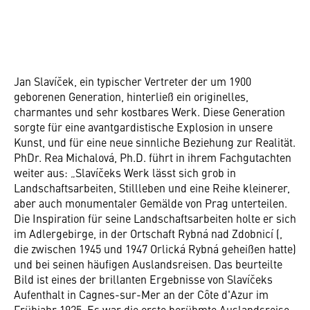
Jan Slavíček, ein typischer Vertreter der um 1900
geborenen Generation, hinterließ ein originelles,
charmantes und sehr kostbares Werk. Diese Generation
sorgte für eine avantgardistische Explosion in unsere
Kunst, und für eine neue sinnliche Beziehung zur Realität.
PhDr. Rea Michalová, Ph.D. führt in ihrem Fachgutachten
weiter aus: „Slavíčeks Werk lässt sich grob in
Landschaftsarbeiten, Stillleben und eine Reihe kleinerer,
aber auch monumentaler Gemälde von Prag unterteilen.
Die Inspiration für seine Landschaftsarbeiten holte er sich
im Adlergebirge, in der Ortschaft Rybná nad Zdobnicí (,
die zwischen 1945 und 1947 Orlická Rybná geheißen hatte)
und bei seinen häufigen Auslandsreisen. Das beurteilte
Bild ist eines der brillanten Ergebnisse von Slavíčeks
Aufenthalt in Cagnes-sur-Mer an der Côte d'Azur im
Frühjahr 1925. Es war die erste berühmte Auslandsreise