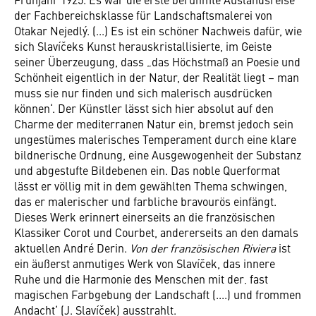
der Fachbereichsklasse für Landschaftsmalerei von
Otakar Nejedlý. (...) Es ist ein schöner Nachweis dafür, wie
sich Slavíčeks Kunst herauskristallisierte, im Geiste
seiner Überzeugung, dass „das Höchstmaß an Poesie und
Schönheit eigentlich in der Natur, der Realität liegt – man
muss sie nur finden und sich malerisch ausdrücken
können‘. Der Künstler lässt sich hier absolut auf den
Charme der mediterranen Natur ein, bremst jedoch sein
ungestümes malerisches Temperament durch eine klare
bildnerische Ordnung, eine Ausgewogenheit der Substanz
und abgestufte Bildebenen ein. Das noble Querformat
lässt er völlig mit in dem gewählten Thema schwingen,
das er malerischer und farbliche bravourös einfängt.
Dieses Werk erinnert einerseits an die französischen
Klassiker Corot und Courbet, andererseits an den damals
aktuellen André Derin.
Von der französischen Riviera
ist
ein äußerst anmutiges Werk von Slavíček, das innere
Ruhe und die Harmonie des Menschen mit der‚ fast
magischen Farbgebung der Landschaft (....) und frommen
Andacht‘ (J. Slavíček) ausstrahlt.