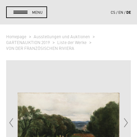
DE
MENU
CS
EN
Homepage
Ausstellungen und Auktionen
GARTENAUKTION 2019
Liste der Werke
VON DER FRANZÖSISCHEN RIVIERA