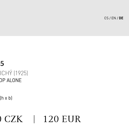
DE
CS
EN
25
CHÝ (1925)
OP ALONE
(h x b)
S
0 CZK
|
120 EUR