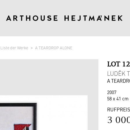
Liste der Werke
A TEARDROP ALONE
LOT 1
LUDĚK TI
A TEARDR
2007
58 x 41 cm 
RUFPREI
3 00