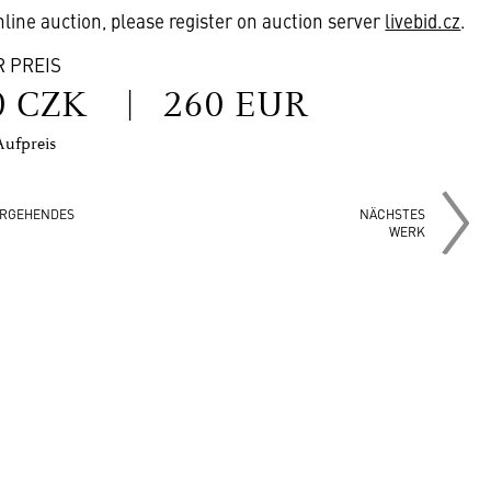
online auction, please register on auction server
livebid.cz
.
R PREIS
0 CZK
|
260 EUR
Aufpreis
RGEHENDES
NÄCHSTES
WERK