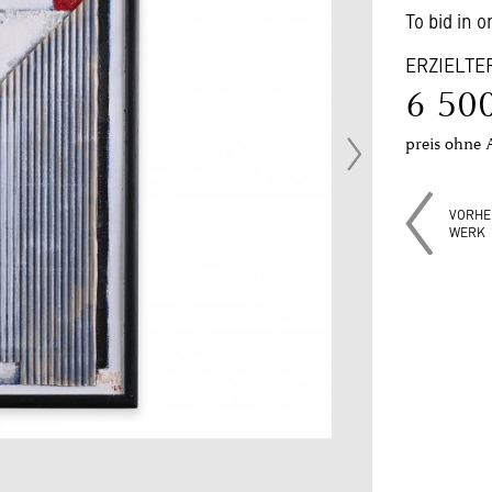
To bid in 
ERZIELTE
6 50
preis ohne 
VORHE
WERK