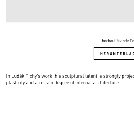
hochauflösende Fo
HERUNTERLA
In Luděk Tichý's work, his sculptural talent is strongly proj
plasticity and a certain degree of internal architecture.