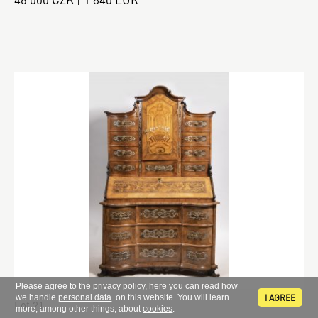
Please agree to the
privacy policy
, here you can read how
I AGREE
we handle
personal data
. on this website. You will learn
Lot 21
more, among other things, about
cookies
.