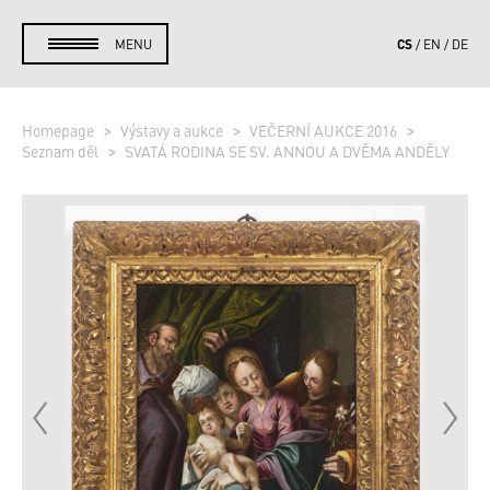
CS
MENU
EN
DE
Homepage
Výstavy a aukce
VEČERNÍ AUKCE 2016
Seznam děl
SVATÁ RODINA SE SV. ANNOU A DVĚMA ANDĚLY