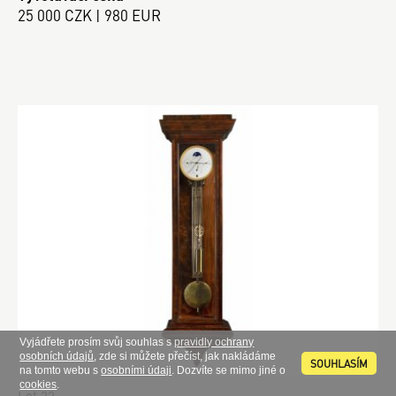
25 000 CZK | 980 EUR
Vyjádřete prosím svůj souhlas s
pravidly ochrany
osobních údajů
, zde si můžete přečíst, jak nakládáme
SOUHLASÍM
na tomto webu s
osobními údaji
. Dozvíte se mimo jiné o
cookies
.
Lot 22