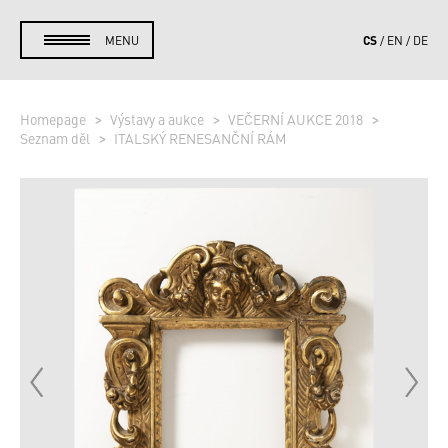
CS
MENU
EN
DE
Homepage
Výstavy a aukce
VEČERNÍ AUKCE 2018
Seznam děl
ITALSKÝ RENESANČNÍ RÁM