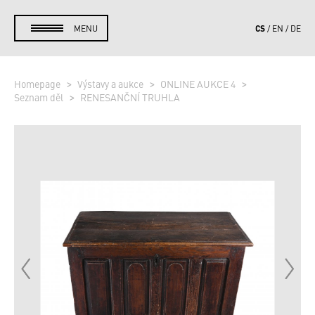
CS
MENU
EN
DE
Homepage
Výstavy a aukce
ONLINE AUKCE 4
Seznam děl
RENESANČNÍ TRUHLA