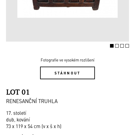
Fotografie ve vysokém rozlišení
STÁHNOUT
LOT 01
RENESANČNÍ TRUHLA
17. století
dub, kování
73 x 119 x 54 cm (v x š x h)