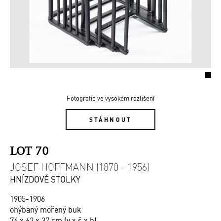
Fotografie ve vysokém rozlišení
STÁHNOUT
LOT 70
JOSEF HOFFMANN (1870 - 1956)
HNÍZDOVÉ STOLKY
1905-1906
ohýbaný mořený buk
74 x 62 x 37 cm (v x š x h)