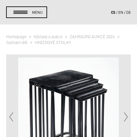
CS
MENU
EN
DE
Homepage
Výstavy a aukce
ZAHRADNÍ AUKCE 2024
Seznam děl
HNÍZDOVÉ STOLKY